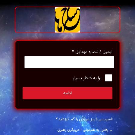
رود
ایمیل / شماره موبایل
*
مرا به خاطر بسپار
ادامه
نام‌نویسی
|
رمز عبورتان را گم کرده‌اید؟
→ رفتن به هارمونی | مربیگری رهبری