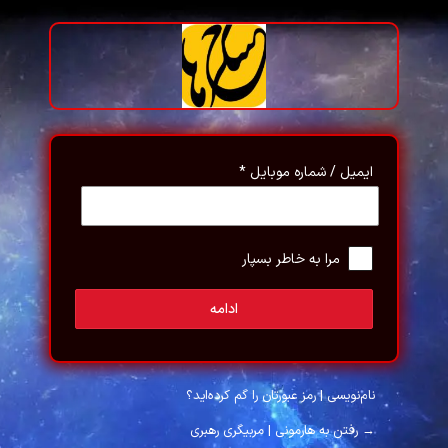
رود
ایمیل / شماره موبایل
*
مرا به خاطر بسپار
ادامه
نام‌نویسی
|
رمز عبورتان را گم کرده‌اید؟
→ رفتن به هارمونی | مربیگری رهبری