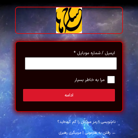
رود
ایمیل / شماره موبایل
*
مرا به خاطر بسپار
ادامه
نام‌نویسی
|
رمز عبورتان را گم کرده‌اید؟
→ رفتن به هارمونی | مربیگری رهبری