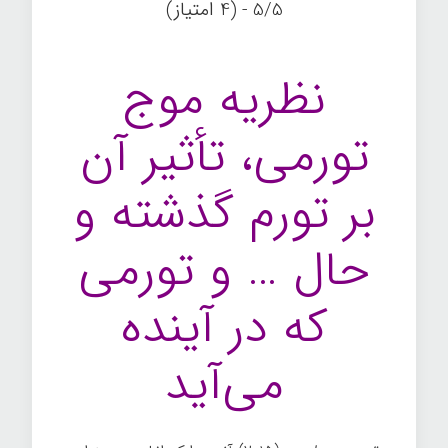
5/5 - (4 امتیاز)
نظریه موج
تورمی، تأثیر آن
بر تورم گذشته و
حال … و تورمی
که در آینده
می‌آید