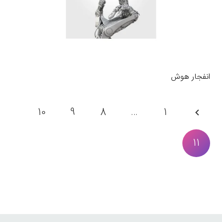
انفجار هوش
10
9
8
…
1
11