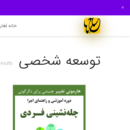
+
خانه |
هارم
توسعه شخصی
results