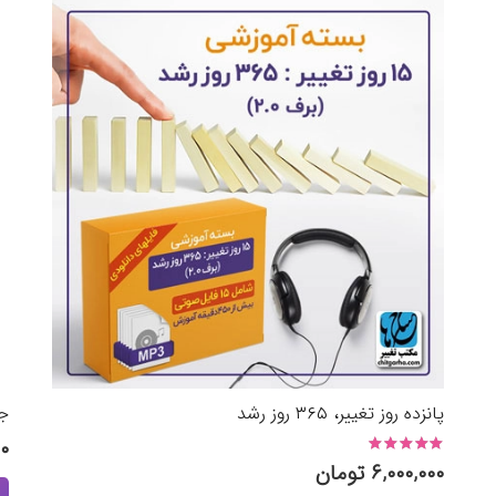
پانزده روز تغییر، ۳۶۵ روز رشد
جع
۰۰
نمره
5.00
از 5
۶,۰۰۰,۰۰۰
تومان