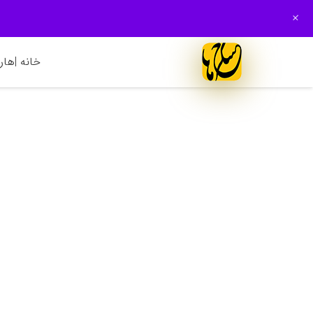
+
خانه |
هارم