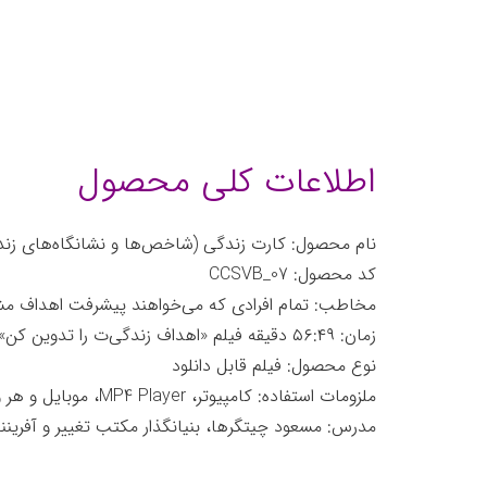
اطلاعات کلی محصول
نام محصول: کارت زندگی (شاخص‌ها و نشانگاه‌های زندگ
کد محصول: CCSVB_07
مخاطب: تمام افرادی که می‌خواهند پیشرفت اهداف مش
زمان: ۵۶:۴۹ دقیقه فیلم «اهداف زندگی‌ت را تدوین کن» در قالب ۵ قسمت و ۸۳:۲۳ دقیقه فیلم «نقشه زندگی‌ت را ترسیم کن!» در قالب ۷ قسمت
نوع محصول: فیلم قابل دانلود
ملزومات استفاده:
کامپیوتر، MP4 Player، موبایل و هر وسیله‌ای که MP4 پخش می‌کند
مدرس: مسعود چیتگرها، بنیانگذار مکتب تغییر و آفرینن