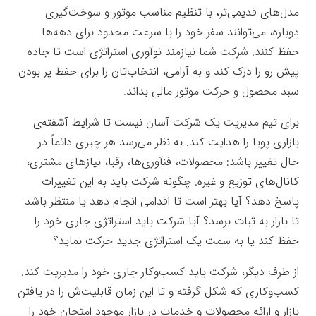
مدل‌های قدیمی‌تر، با تنظیم مناسب موتور و سوخت‌گیرى
دوباره، می‌توانند سفر خود را با سرعت محدود براى دهه‌ها
حفظ کنند. شرکت شما نیازمند نوآورى استراتژى است تا جاده
پیش رو را درک کند و به آرامى، انتخاب‌تان را براى حفظ پر بودن
سبد محصول و حرکت موتور مالى بداند.
براى تیم مدیریت یک شرکت آسان نیست تا شرایط آشفته‌ی
بازارى پویا را هدایت کند. به نظر می‌رسد هر چیزى دائماً در
حال تغییر باشد: محصولات، فنآوری‌ها، رقبا، نیازهاى مشترى،
کانال‌هاى توزیع و غیره. چگونه شرکت باید به این تغییرات
پاسخ دهد؟ آیا بهتر است تا اقدامى انجام دهد یا منتظر باشد
تا بازار به ثبات برسد؟ آیا شرکت باید استراتژى جارى خود را
حفظ کند یا به سمت یک استراتژى جدید حرکت نماید؟
از طرف دیگر، شرکت باید کسب‌وکار جارى خود را مدیریت کند.
کسب‌وکارى که شکل گرفته و تا این زمان قابلیت‌ش را در یافتن
بازار و ارائه محصولات و خدمات در بازار موجود امتحان خود را