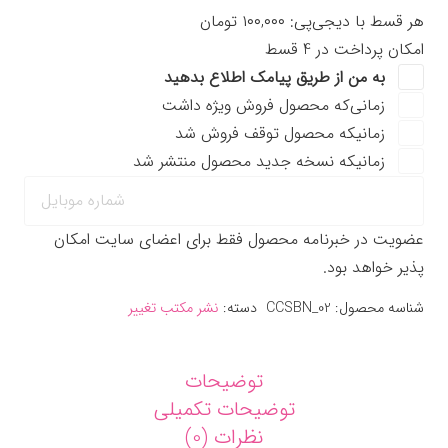
استراتژی
هر قسط با دیجی‌پی:
۱۰۰,۰۰۰
تومان
(ویرایش
امکان پرداخت در 4 قسط
دوم)
به من از طریق پیامک اطلاع بدهید
اثر
زمانی‌که محصول فروش ویژه داشت
جانستون
زمانیکه محصول توقف فروش شد
و
زمانیکه نسخه جدید محصول منتشر شد
داگلاس
ترجمه
مسعود
عضویت در خبرنامه محصول فقط برای اعضای سایت امکان
چیتگرها
پذیر خواهد بود.
عدد
شناسه محصول:
CCSBN_02
دسته:
نشر مکتب تغییر
توضیحات
توضیحات تکمیلی
نظرات (0)