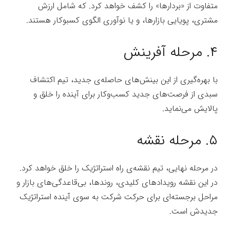
متفاوت از ‌«بردارها» را کشف خواهد کرد. که شامل ارزش
مشترى، پویایى بازارها، و یا نوآورى الگوى کسبوکار هستند.
۴.
مرحله آفرینش
با بهره‌گیرى از این بینش‌هاى حاصله‌ى جدید،
تیم اکتشاف
سبدى از فرصت‌هاى جدید کسب‌وکار براى آینده را خلق و
پالایش مى‌نماید.
۵.
مرحله نقشه
در مرحله نهایى، تیم نقشه‌ى راه استراتژیک را خلق خواهد کرد.
در این نقشه رویدادهاى کلیدى، روندها، بى‌قاعدگى‌هاى بازار و
مراحل برجسته‌اى براى حرکت شرکت به سوى آینده استراتژیک
جدیدش است.