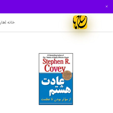
+
خانه |
هارم