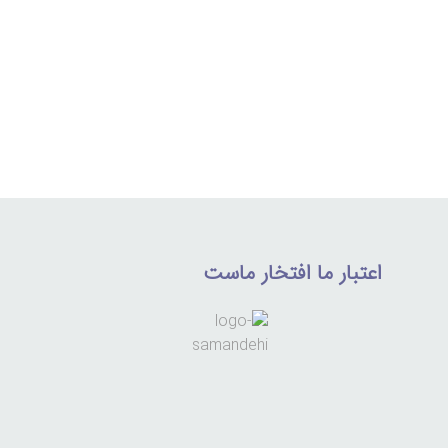
اعتبار ما افتخار ماست