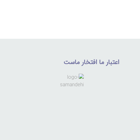
اعتبار ما افتخار ماست