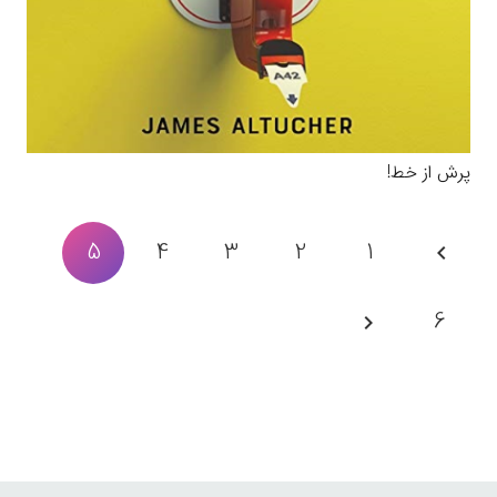
پرش از خط!
5
4
3
2
1
6