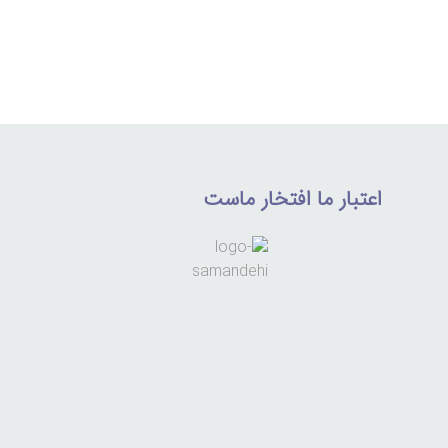
اعتبار ما افتخار ماست