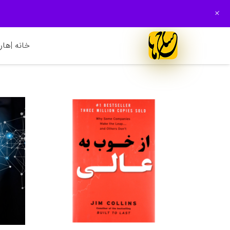
+
خانه |
هارم