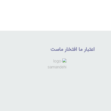
اعتبار ما افتخار ماست