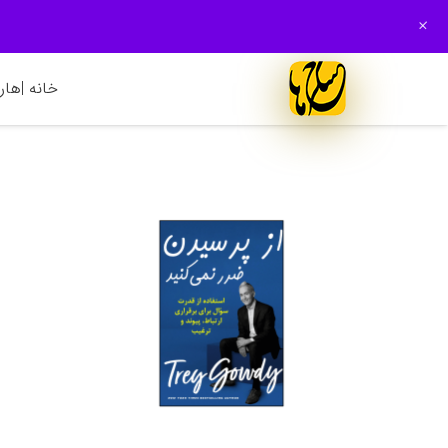
+
خانه |
هارم