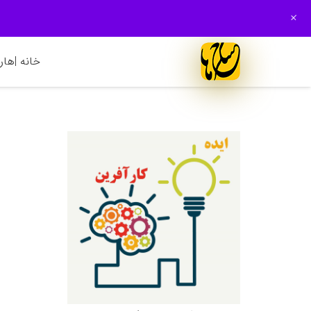
+
خانه |
هارم