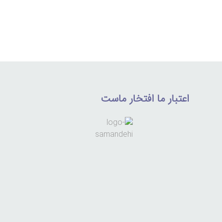
اعتبار ما افتخار ماست