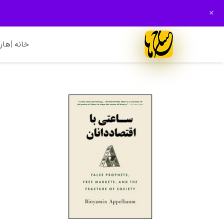
+
خانه |
هارم