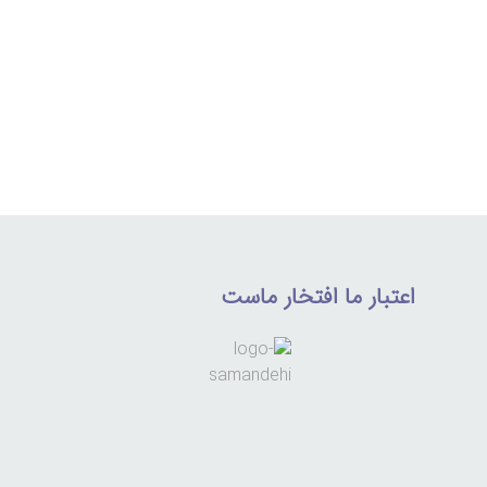
اعتبار ما افتخار ماست