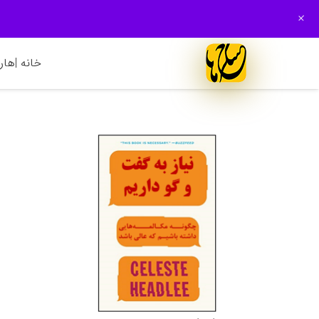
+
خانه |
هارم