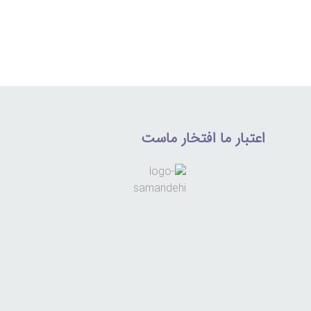
اعتبار ما افتخار ماست