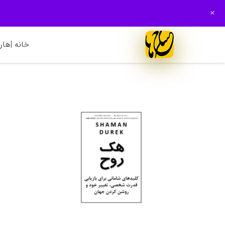
+
خانه |
هارم