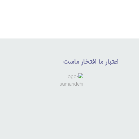
اعتبار ما افتخار ماست