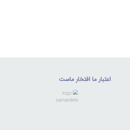
اعتبار ما افتخار ماست