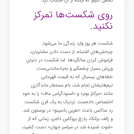
تحمل کنیم. نه اینکه از آن اجتناب کرد.
روی شکست‌ها تمرکز
نکنید.
شکست هر روز وارد زندگی ما می‌شود.
چرخش‌های اشتباه، از دست دادن مشتریان،
فراموش کردن سالگردها. اما شکست در دنیای
ورزش بسیار چشمگیر و به‌یادماندنی‌ست.
خطاهای بیسبال که به قیمت قهرمانی
تیم‌هایشان تمام شد، نام مستعار ماندگاری
مانند «مرکلز بونر» و «اسنودگراس ماف» را به خود
اختصاص داده‌ست. نزدیک به یک قرن شکست
رد ساکس باعث «نفرین بامبینو» در بوستون شد.
و رالف برانکا، پارچ بروکلین داجرز، زمانی که از
«شوت شنیده شد در سراسر جهان» دست کشید،