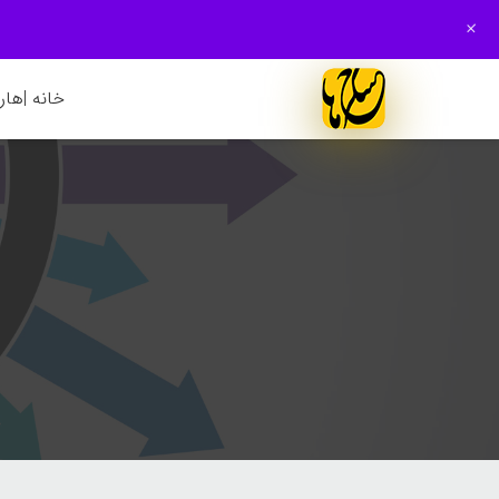
+
خانه |
هارم