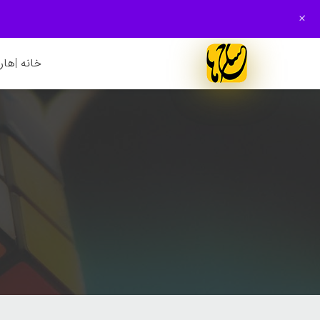
+
خانه |
هارم