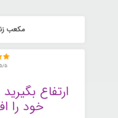
مکعب زند
5/5 - (13 امتیاز
ارتفاع بگیری
خود را ا