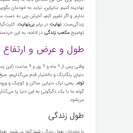
نهادینه کنیم. بنابراین، نباید به خودمان بگو
ندارم. و اگر تغییر کنم، آخرش چی به دست می
زندگی‌ست:
نهایت
در برابر
بی‌نهایت
. کثرت‌گرا
توضیح
مکعب زندگی
در ادامه، به این خردمند
طول و عرض و ارتفاع 
وقتی پس از ۹ ماه و ۹ 
دنیای رنگارنگ و بااختیار قدم می‌گذاریم، جی
تولد
. یعنی ترکِ دنیایی ساکن و کوچک و ورود به
گونه ما با یک دگرگونی به این دنیا پا می‌گذار
می‌شود.
طول زندگی
با تولدتان طول زندگی شما آغاز می‌شود. طول 