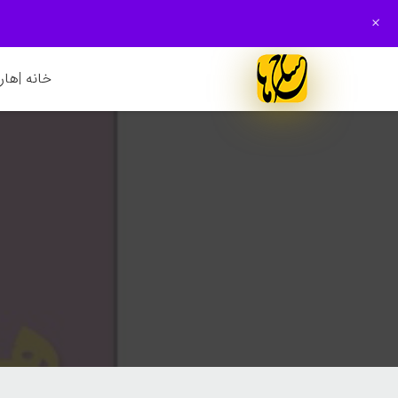
+
خانه |
هارم