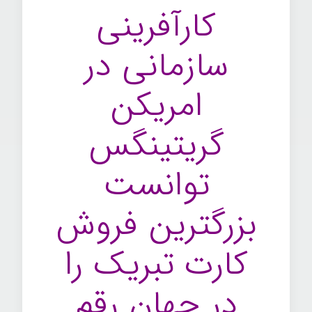
کارآفرینی
سازمانی در
امریکن
گریتینگس
توانست
بزرگترین فروش
کارت تبریک را
در جهان رقم