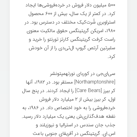
۵۰۰ میلیون دلار فروش در خرده‌فروشی‌ها ایجاد
کرد. در کمتر از یک سال، بیش از ۶۰۰ محصول
استراوبری شُرت‌کیک مختلف در دسترس بود. در
۱۹۸۰، امريكن گريتينگس حقوق مالكيت معنوی
راست کرفت گريتينگس کارتز تورنتو را خرید و
سلبرتین آرتص گروپ ال‌تی‌دی را از آن خودش
کرد.
کارت تبریک
سی‌ای‌جی در کوربای
نورتهمپتونشر
[
Northamptonshire
] مستقر بود. در ۱۹۸۲، آنها
کر بیرز [
Care Bears
] را ایجاد کردند. در پنج سال
اول، کر بیرز بیش از ۲ میلیارد دلار فروش
خرده‌فروشی را به خود اختصاص داد. در ۱۹۸۶، به
نقطه هدف‌گذاری‌ش یعنی یک میلیارد دلار رسید.
جذب جان سندس در استرالیا و نیوزیلند و
اس.ای. گريتينگس در آفریقای جنوبی باعث