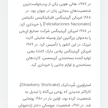
در ۱۹۷۷، هالی هوبی یکی از پردرخواست‌ترین
شخصیت‌های مجازی زنان در جهان بود. در
۱۹۶۸ امريكن گريتينگس فلیکیتکینس نکینلس
[
Feliciataciones Nacionales
] را خریداری کرد.
در ۱۹۷۸ امريكن گريتينگس شرکت صنایع ای‌جی
را به‌عنوان بزرگترین ابزار وسيله نمايش کارت
تبریک در این کشور را تأسيس کرد. در ۱۹۷۹
امريكن گريتينگس پلاس مارک کانادا یعنی
تولید‌کننده بسته‌بندی کریسمس، کارت‌های
بسته‌بندی و لوازم جانبی را خریداری کرد.
کارت
تبریک
استراوبری شُرت‌کیک [
Strawberry Shortcake
]،
كاراكتر جدیدی که روحی بی‌گناه را تبديل به
شخصیت کرده بود، اولین بار در ۱۹۸۰ رونمایی
شد. در ۱۹۸۱، شخصیت عروسکی دختر ژنده‌پوش