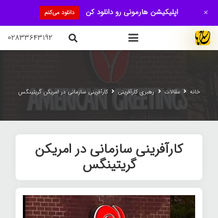
+
اپلیکیشن هارمونی رو دانلود کن
دانلود می‌کنم
۰۲۸۳۳۶۴۳۱۹۲
خانه
مقالات
رهبری کارآفرینی
كارآفرينی سازمانی در امريكن گريتينگس
كارآفرينی سازمانی در امريكن
گريتينگس