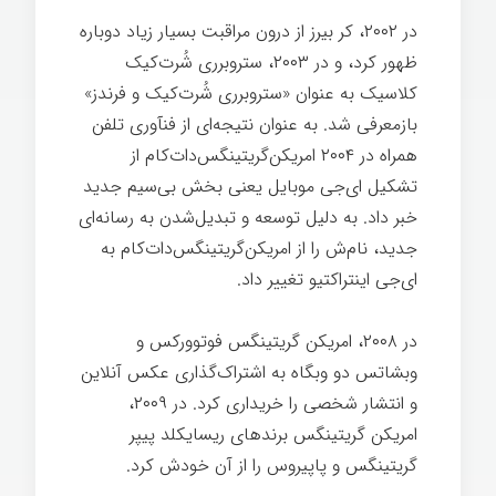
در ۲۰۰۲، کر بیرز از درون مراقبت بسیار زياد دوباره
ظهور کرد، و در ۲۰۰۳، ستروبرری شُرت‌کیک
کلاسیک به عنوان «ستروبرری شُرت‌کیک و فرندز»
بازمعرفی شد. به عنوان نتیجه‌ای از فنآوری تلفن
همراه در ۲۰۰۴ امريكن‌گريتينگس‌دات‌كام از
تشکیل ای‌جی موبایل یعنی بخش بی‌سیم جدید
خبر داد. به دلیل توسعه و تبدیل‌شدن به رسانه‌ای
جدید، نام‌ش را از امريكن‌گريتينگس‌دات‌كام به
ای‌جی اینتراکتیو تغییر داد.
کارت تبریک
در ۲۰۰۸، امريكن گريتينگس فوتوورکس و
وبشاتس دو وبگاه به اشتراک‌گذاری عکس آنلاین
و انتشار شخصی را خریداری کرد. در ۲۰۰۹،
امريكن گريتينگس برند‌های ریسایکلد پیپر
گريتينگس و پاپیروس را از آن خودش کرد.
کارت