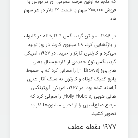
که منجر به اولین عرضه عمومی آن در بورس با
فروش ۲۰۰.۰۰۰ سهم با قیمت ۱۲ دلار در هر سهم
شد.
در ۱۹۵۶، امريكن گریتينگس ۹ کارخانه در کلیولند
را بازگشايي كرد، ۱.۸ میلیون کارت در روز تولید
می‌کرد و کارلتون کارتز را خرید. در ۱۹۵۷، امريكن
گريتينگس نوع جدیدی از کارت‌پستال یعنی
های‌بروز [
Hi Brows
] را معرفی کرد که با خطوط
پانچ کمیک کوتاه و کارتون به سبک آثار هنری
آراسته شده بود. در ۱۹۶۷، امريكن گريتينگس
هالی هوبی [
Holly Hobbie
] را معرفی کرد که
مرصع صلح‌آميزی را از تخيل ميليون‌ها نفر به
تصوير كشيد.
۱۹۷۷ نقطه عطف