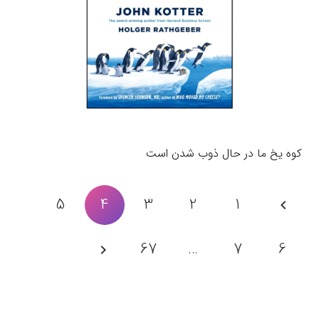
کوه یخ ما در حال ذوب شدن است
5
4
3
2
1
67
…
7
6