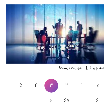
سه چیز قابل مدیریت نیست!
5
4
3
2
1
67
…
6