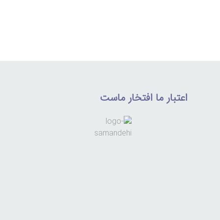
اعتبار ما افتخار ماست