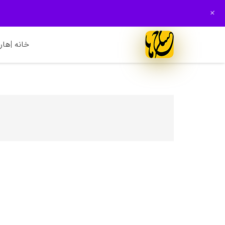
+
خانه |
هارم