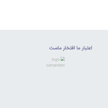
اعتبار ما افتخار ماست