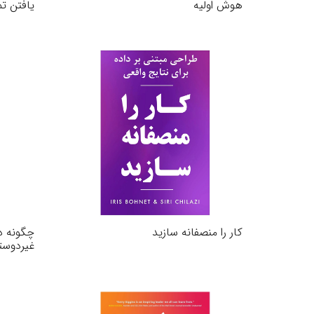
هوش اولیه
یافتن تم
کار را منصفانه سازید
چگونه د
غیردوستا