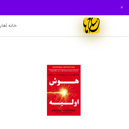
+
خانه |
هارم