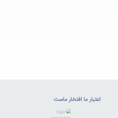
اعتبار ما افتخار ماست