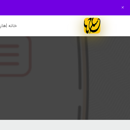
+
خانه |
هارم