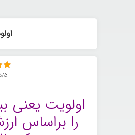
اولو
5/5 - (6 امتیا
اولویت یعنی بی
را براساس ارز