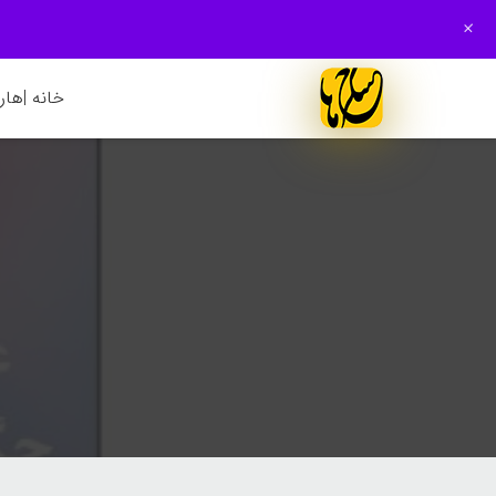
+
خانه |
هارم