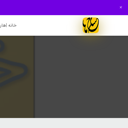
+
خانه |
هارم