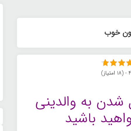
ون خوب
یاز)
 شدن به والدینی
اهید باشید