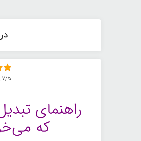
در
4.7/5 - (18 امت
راهنمای تبدیل
که می‌خو