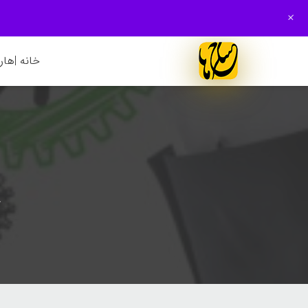
+
خانه |
هارم
خ