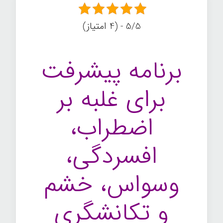
5/5 - (4 امتیاز)
برنامه پیشرفت
برای غلبه بر
اضطراب،
افسردگی،
وسواس، خشم
و تکانشگری