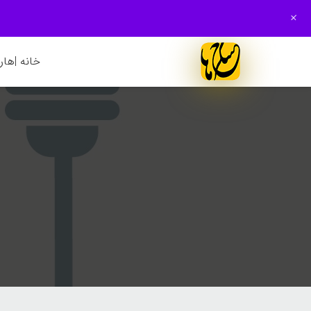
+
خانه |
هارم