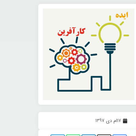
17ام دی 1397