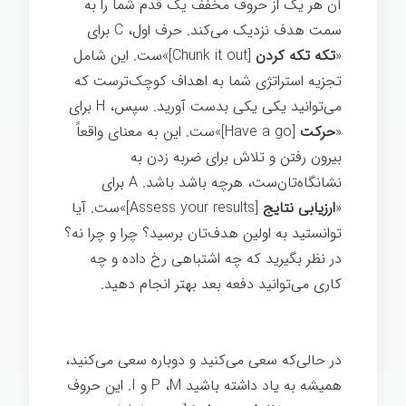
آن هر یک از حروف مخفف یک قدم شما را به
سمت هدف نزدیک می‌کند. حرف اول، C برای
«
تکه تکه کردن
[Chunk it out]»ست. این شامل
تجزیه استراتژی شما به اهداف کوچک‌ترست که
می‌توانید یکی یکی بدست آورید. سپس، H برای
«
حرکت
[Have a go]»ست. این به معنای واقعاً
بیرون رفتن و تلاش برای ضربه زدن به
نشانگاه‌تان‌ست، هرچه باشد باشد. A برای
«
ارزیابی نتایج
[Assess your results]»ست. آیا
توانستید به اولین هدف‌تان برسید؟ چرا و چرا نه؟
در نظر بگیرید که چه اشتباهی رخ داده و چه
کاری می‌توانید دفعه بعد بهتر انجام دهید.
هر
چیز ممکن
در حالی‌که سعی می‌کنید و دوباره سعی می‌کنید،
همیشه به یاد داشته باشید P ،M و I. این حروف