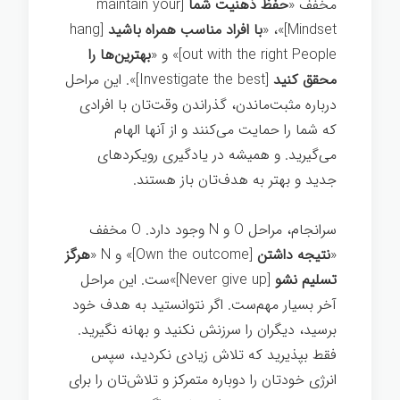
مخفف «
حفظ ذهنیت شما
[
maintain your
Mindset
]»، «
با افراد مناسب همراه باشید
[h
ang
out with the right People
]» و «
بهترین‌ها را
محقق کنيد
[
Investigate the best
]». این مراحل
درباره مثبت‌ماندن، گذراندن وقت‌تان با افرادی
که شما را حمایت می‌کنند و از آنها الهام
می‌گیرید. و همیشه در یادگیری رویکردهای
جدید و بهتر به هدف‌تان باز هستند.
سرانجام، مراحل O و N وجود دارد. O مخفف
«
نتیجه داشتن
[
Own the outcome
]» و N «
هرگز
تسلیم نشو
[
Never give up
]»ست. این مراحل
آخر بسیار مهم‌ست. اگر نتوانستید به هدف خود
برسید، دیگران را سرزنش نکنید و بهانه نگیرید.
فقط بپذیرید که تلاش زیادی نکردید، سپس
انرژی خودتان را دوباره متمرکز و تلاش‌تان را برای