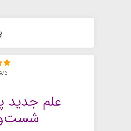
پ
5/5 - (3 امتیا
علم جدید پ
شست‌وش