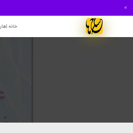
+
خانه |
هارم