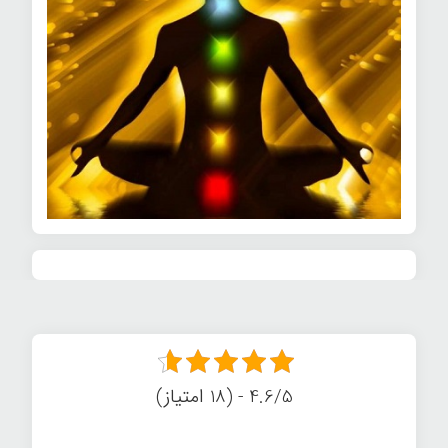
4.6/5 - (18 امتیاز)