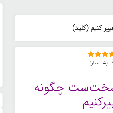
یر کنیم (کلید)
ز)
سخت‌ست چگونه
یرکنیم