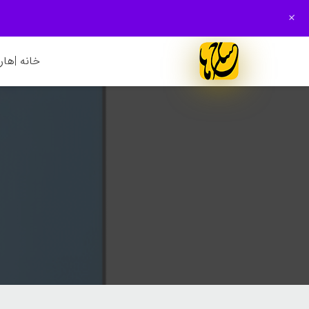
+
خانه |
هارم