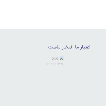
اعتبار ما افتخار ماست