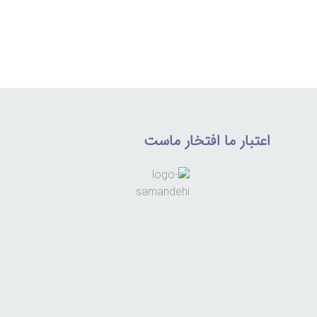
اعتبار ما افتخار ماست