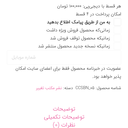
اثر
هر قسط با دیجی‌پی:
۱۰۰,۰۰۰
تومان
هیسریچ
امکان پرداخت در 4 قسط
ترجمه
به من از طریق پیامک اطلاع بدهید
مسعود
زمانی‌که محصول فروش ویژه داشت
چیتگرها
زمانیکه محصول توقف فروش شد
و
زمانیکه نسخه جدید محصول منتشر شد
امید
زیلوچیان
عدد
عضویت در خبرنامه محصول فقط برای اعضای سایت امکان
پذیر خواهد بود.
شناسه محصول:
CCSBN_05
دسته:
نشر مکتب تغییر
توضیحات
توضیحات تکمیلی
نظرات (0)