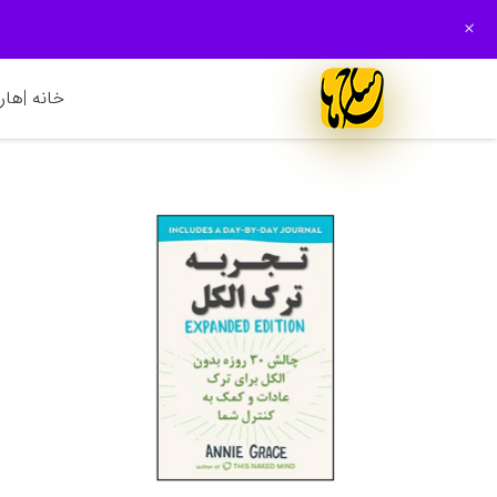
+
خانه |
هارم