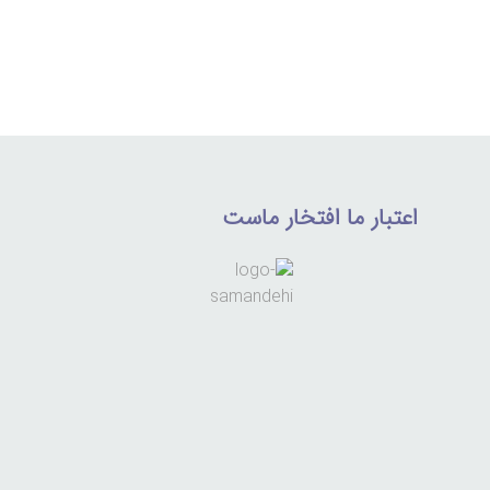
اعتبار ما افتخار ماست