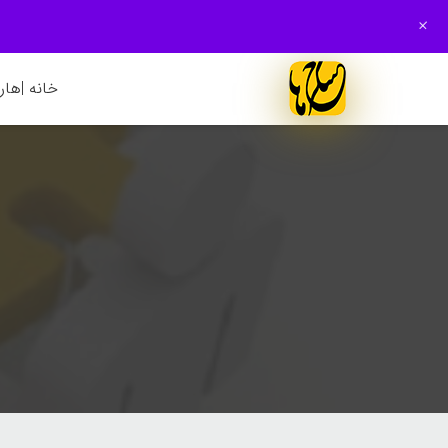
+
خانه |
هارم