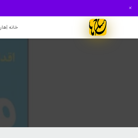
+
خانه |
هارم