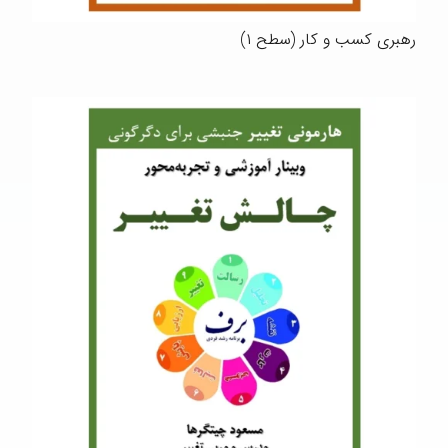
رهبری کسب و کار (سطح ۱)