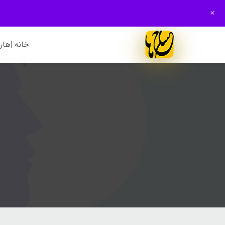
+
خانه |
هارم