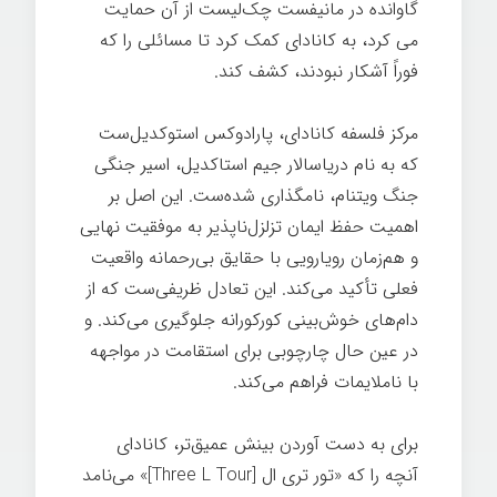
گاوانده در مانیفست چک‌لیست از آن حمایت
می کرد، به کانادای کمک کرد تا مسائلی را که
فوراً آشکار نبودند، کشف کند.
مدیر عامل ۸۰/۲۰
مرکز فلسفه کانادای، پارادوکس استوکدیل‌ست
که به نام دریاسالار جیم استاکدیل، اسیر جنگی
جنگ ویتنام، نامگذاری شده‌ست. این اصل بر
اهمیت حفظ ایمان تزلزل‌ناپذیر به موفقیت نهایی
و هم‌زمان رویارویی با حقایق بی‌رحمانه واقعیت
فعلی تأکید می‌کند. این تعادل ظریفی‌ست که از
دام‌های خوش‌بینی کورکورانه جلوگیری می‌کند. و
در عین حال چارچوبی برای استقامت در مواجهه
با ناملایمات فراهم می‌کند.
برای به دست آوردن بینش عمیق‌تر، کانادای
آنچه را که «تور تری ال [Three L Tour]» می‌نامد