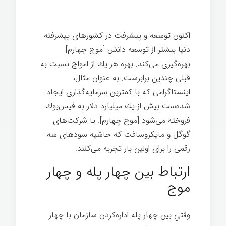
اكنون توسعه و پيشرفت در كشورهای پيشرفته
دنيا بيشتر از توسعه دانش [موج چهارم]
بهره‌گيری می‌كند. بهره هر يك از امواج نسبت به
قبلی چندين برابرست. به عنوان مثال،
اينستاگرامی كه با كمترين سرمايه‌گذاری ايجاد
شده‌ست بيش از يك ميليارد دلار به فيس‌بوك
فروخته می‌شود [موج چهارم]. يا شركت‌های
گوگل و مايكروسافت كه حاشيه‌ سودهای سه
رقمی را برای اولين بار تجربه می‌کنند.
هارمونی
ارتباط بین چهار پله و چهار
موج
وقتي بين چهار پله اداره‌كردن سازمان با چهار