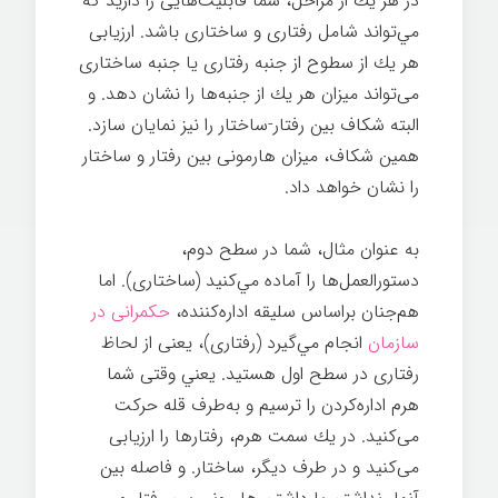
در هر يك از مراحل، شما قابليت‌هایی را داريد كه
مي‌تواند شامل رفتاری و ساختاری باشد. ارزيابی
هر يك از سطوح از جنبه رفتاری يا جنبه ساختاری
می‌تواند ميزان هر يك از جنبه‌ها را نشان دهد. و
البته شكاف بين رفتار-ساختار را نيز نمايان سازد.
همين شكاف، ميزان هارمونی بين رفتار و ساختار
را نشان خواهد داد.
به عنوان مثال، شما در سطح دوم،
دستورالعمل‌ها را آماده مي‌كنيد (ساختاری). اما
هم‌جنان براساس سليقه اداره‌کننده،
حكمرانی در
سازمان
انجام مي‌گيرد (رفتاری)، يعنی از لحاظ
رفتاری در سطح اول هستيد. يعني وقتی شما
هرم اداره‌کردن را ترسيم و به‌طرف قله حركت
می‌كنيد. در يك سمت هرم، رفتارها را ارزيابی
می‌كنيد و در طرف ديگر، ساختار. و فاصله بين