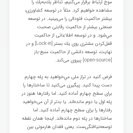
موج ارتباط برقرار می‌كنيم، تناظر يك‌به‌يك را
مشاهده خواهيم كرد. مثلاً در توسعه كشاورزی،
بیشتر حاکمیت فئودالی را می‌بينيد. در توسعه
صنعتی بيشتر از حاکمیت رقابتی صحبت
مي‌شود. و در توسعه اطلاعاتی از حاکمیت
قفل‌كردن مشتری روی يك بستر [Lock-in] و در
نهايت، توسعه دانشی از حاکمیت منبع-باز
[open-source] پيروی می‌كند.
فرض کنید در تراز ملی مي‌خواهيد به پله چهارم
دست پيدا كنيد. پیگیری می‌کنید تا ساختارها را
برای سطح چهارم آماده كنيد. اما رفتارها هنوز در
پله اول يا دوم مانده‌اند. يا بدتر از آن می‌خواهيد
رفتارها را برای سطح چهارم آماده كنيد. اما
ساختارها در پله دوم مانده‌اند. اينجا همان نقطه
توسعه‌نيافتگی‌ست. يعنی فقدان هارمونی بين