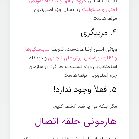
نظارت براساس
خروجی آنها و ديدگاه تفويض
اختيار و مسئوليت
به انسان جزء اصلی‌ترين
مؤلفه‌هاست.
هارمونی
۴. مربیگری
ويژگی اصلی ارتباطات‌ست. تعريف
شايستگی‌ها
و نظارت براساس ارزش‌های ايجادی
و ديدگاه
استعداديابی ويژه نسبت به هر فرد در سازمان
جزء اصلی‌ترين مؤلفه‌هاست.
هارمونی
۵. فعلاً وجود ندارد!
مگر اينكه من يا شما كشف كنيم.
هارمونی حلقه اتصال