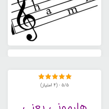
5/5 - (4 امتیاز)
هارمونی یعنی