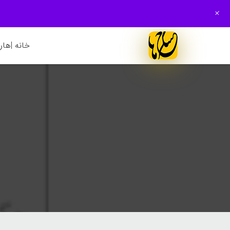
+
خانه |
هارم